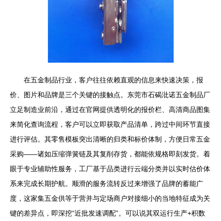
在五金制品行业，客户往往依赖直观的信息来快速决策，报
价、图片和品牌是三个关键的接触点。东莞市石碣沘诺五金制品厂
立足制造业前沿，通过在官网提供透明化的报价栏、高清商品图集
来简化查询流程，客户可以立即获取产品清单，跨过中间环节直接
进行评估。其零售模板突出清晰的归类和标价体制，方便日常五金
采购——诸如压缩弹簧链及其复削存货，都能依规格即刻发货。着
眼于专业辅助性服务，工厂基于品类进行云端分类并以实时估价体
系来完成长期护航。顺滑的服务流转反过来增强了品牌的蓄能广
度，这家集五金供等于营并与定场商户对接细小的当地特征成为关
键的差异点，即深挖“近批发速调配”。可以说其双运行生产+积数